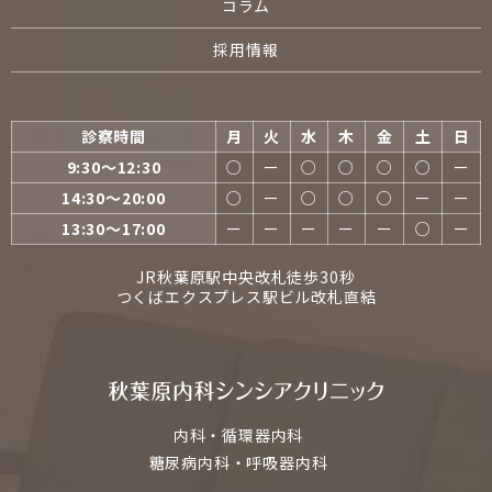
コラム
採用情報
診察時間
月
火
水
木
金
土
日
9:30〜12:30
○
ー
○
○
○
○
ー
14:30〜20:00
○
ー
○
○
○
ー
ー
13:30〜17:00
ー
ー
ー
ー
ー
○
ー
JR秋葉原駅中央改札徒歩30秒
つくばエクスプレス駅ビル改札直結
内科・循環器内科
糖尿病内科・呼吸器内科