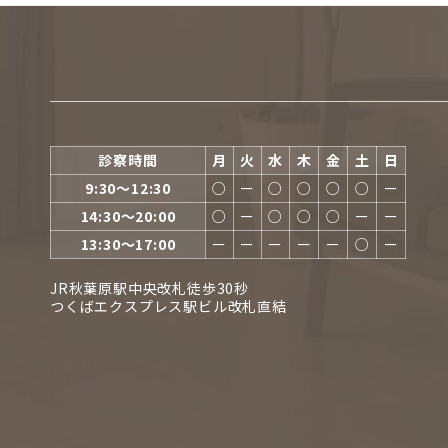
診察時間
月
火
水
木
金
土
日
9:30〜12:30
○
ー
○
○
○
○
ー
14:30〜20:00
○
ー
○
○
○
ー
ー
13:30〜17:00
ー
ー
ー
ー
ー
○
ー
JR秋葉原駅中央改札徒歩30秒
つくばエクスプレス駅ビル改札直結