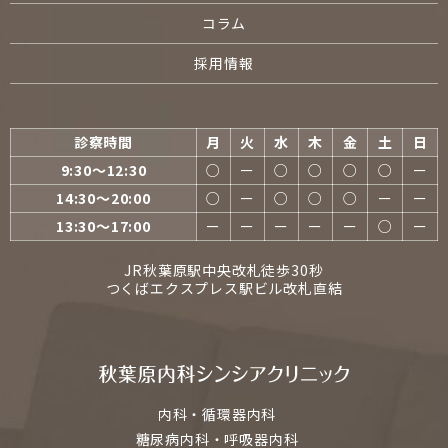
コラム
採用情報
診察時間
月
火
水
木
金
土
日
9:30〜12:30
○
ー
○
○
○
○
ー
14:30〜20:00
○
ー
○
○
○
ー
ー
13:30〜17:00
ー
ー
ー
ー
ー
○
ー
JR秋葉原駅中央改札徒歩30秒
つくばエクスプレス駅ビル改札直結
内科・循環器内科
糖尿病内科・呼吸器内科