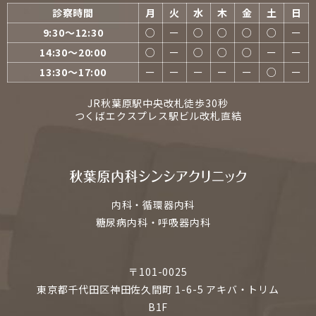
診察時間
月
火
水
木
金
土
日
9:30〜12:30
○
ー
○
○
○
○
ー
14:30〜20:00
○
ー
○
○
○
ー
ー
13:30〜17:00
ー
ー
ー
ー
ー
○
ー
JR秋葉原駅中央改札徒歩30秒
つくばエクスプレス駅ビル改札直結
内科・循環器内科
糖尿病内科・呼吸器内科
〒101-0025
東京都千代田区神田佐久間町 1-6-5 アキバ・トリム
B1F