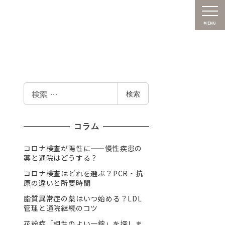
MENU
検
検索
索
コラム
コロナ検査が陽性に——慢性疾患の
薬と通院はどうする？
コロナ検査はどれを選ぶ？PCR・抗
原の違いと所要時間
脂質異常症の薬はいつ始める？LDL
管理と通院継続のコツ
花粉症「相性のよい一錠」を探しま