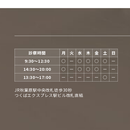
診察時間
月
火
水
木
金
土
日
9:30〜12:30
○
ー
○
○
○
○
ー
14:30〜20:00
○
ー
○
○
○
ー
ー
13:30〜17:00
ー
ー
ー
ー
ー
○
ー
JR秋葉原駅中央改札徒歩30秒
つくばエクスプレス駅ビル改札直結