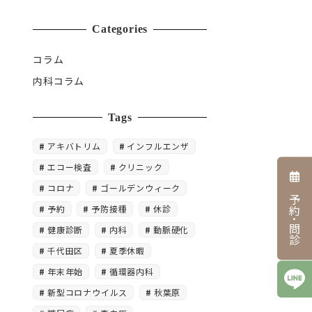
Categories
コラム
内科コラム
Tags
アキバトリム
インフルエンザ
エコー検査
クリニック
コロナ
ゴールデンウィーク
予約･問診
予約
予防接種
休診
健康診断
内科
動脈硬化
千代田区
夏季休暇
年末年始
循環器内科
新型コロナウイルス
秋葉原