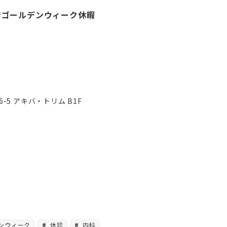
) までゴールデンウィーク休暇
6-5 アキバ・トリム B1F
ンウィーク
休診
内科