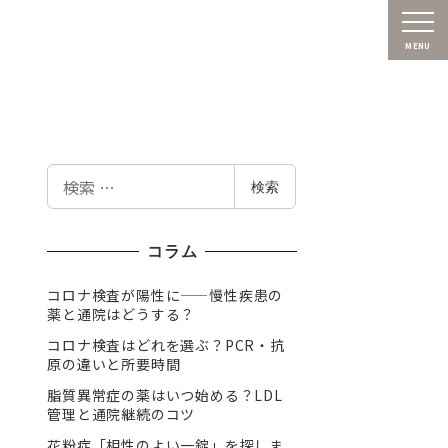
MENU
検
検索
索
コラム
コロナ検査が陽性に——慢性疾患の
薬と通院はどうする？
コロナ検査はどれを選ぶ？PCR・抗
原の違いと所要時間
脂質異常症の薬はいつ始める？LDL
管理と通院継続のコツ
花粉症「相性のよい一錠」を探しま