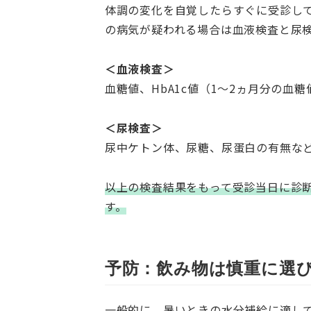
体調の変化を自覚したらすぐに受診し
の病気が疑われる場合は血液検査と尿
＜血液検査＞
血糖値、HbA1c値（1～2ヵ月分の血
＜尿検査＞
尿中ケトン体、尿糖、尿蛋白の有無な
以上の検査結果をもって受診当日に診
す。
予防：飲み物は慎重に選
一般的に、暑いときの水分補給に適し