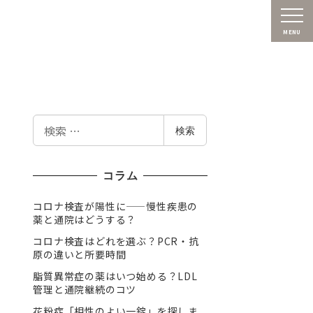
MENU
検
検索
索
コラム
コロナ検査が陽性に——慢性疾患の
薬と通院はどうする？
コロナ検査はどれを選ぶ？PCR・抗
原の違いと所要時間
脂質異常症の薬はいつ始める？LDL
管理と通院継続のコツ
花粉症「相性のよい一錠」を探しま