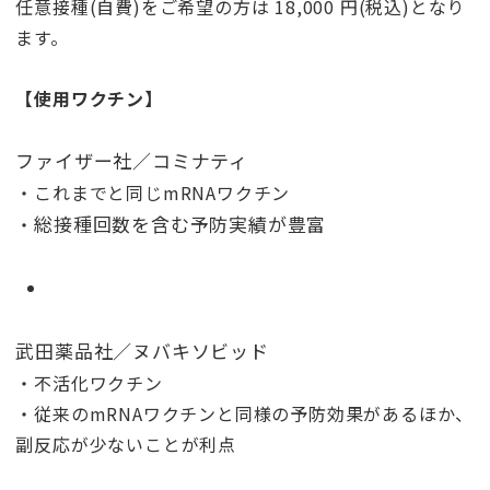
任意接種(自費)をご希望の方は 18,000 円(税込)となり
ます。
【使用ワクチン】
ファイザー社／コミナティ
・これまでと同じmRNAワクチン
総接種回数を含む予防実績が豊富
・
武田薬品社／ヌバキソビッド
・不活化ワクチン
・従来のmRNAワクチンと同様の予防効果があるほか、
副反応が少ないことが利点