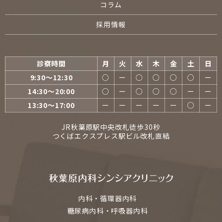
コラム
採用情報
診察時間
月
火
水
木
金
土
日
9:30〜12:30
○
ー
○
○
○
○
ー
14:30〜20:00
○
ー
○
○
○
ー
ー
13:30〜17:00
ー
ー
ー
ー
ー
○
ー
JR秋葉原駅中央改札徒歩30秒
つくばエクスプレス駅ビル改札直結
内科・循環器内科
糖尿病内科・呼吸器内科