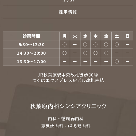
採用情報
診察時間
月
火
水
木
金
土
日
9:30〜12:30
○
ー
○
○
○
○
ー
14:30〜20:00
○
ー
○
○
○
ー
ー
13:30〜17:00
ー
ー
ー
ー
ー
○
ー
JR秋葉原駅中央改札徒歩30秒
つくばエクスプレス駅ビル改札直結
内科・循環器内科
糖尿病内科・呼吸器内科